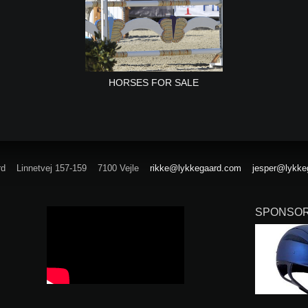
HORSES FOR SALE
rd
Linnetvej 157-159
7100 Vejle
rikke@lykkegaard.com
jesper@lykke
SPONSOR