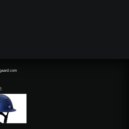
gaard.com
: