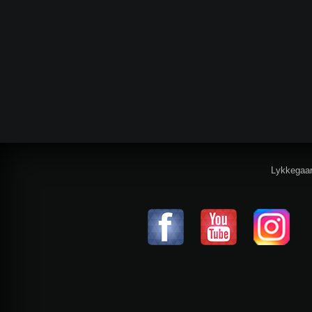
Lykkegaa