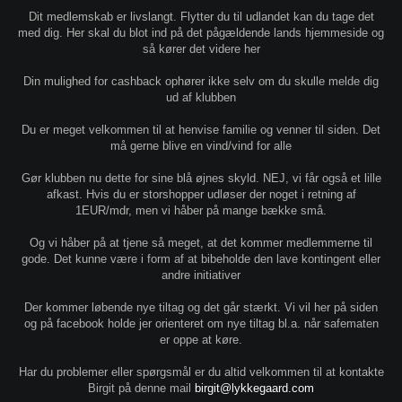
Dit medlemskab er livslangt. Flytter du til udlandet kan du tage det
med dig. Her skal du blot ind på det pågældende lands hjemmeside og
så kører det videre her
Din mulighed for cashback ophører ikke selv om du skulle melde dig
ud af klubben
Du er meget velkommen til at henvise familie og venner til siden. Det
må gerne blive en vind/vind for alle
Gør klubben nu dette for sine blå øjnes skyld. NEJ, vi får også et lille
afkast. Hvis du er storshopper udløser der noget i retning af
1EUR/mdr, men vi håber på mange bække små.
Og vi håber på at tjene så meget, at det kommer medlemmerne til
gode. Det kunne være i form af at bibeholde den lave kontingent eller
andre initiativer
Der kommer løbende nye tiltag og det går stærkt. Vi vil her på siden
og på facebook holde jer orienteret om nye tiltag bl.a. når safematen
er oppe at køre.
Har du problemer eller spørgsmål er du altid velkommen til at kontakte
Birgit på denne mail
birgit@lykkegaard.com