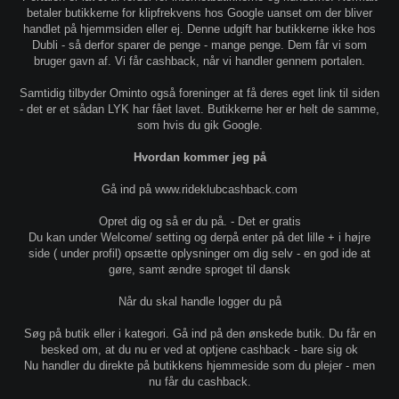
betaler butikkerne for klipfrekvens hos Google uanset om der bliver
handlet på hjemmsiden eller ej. Denne udgift har butikkerne ikke hos
Dubli - så derfor sparer de penge - mange penge. Dem får vi som
bruger gavn af. Vi får cashback, når vi handler gennem portalen.
Samtidig tilbyder Ominto også foreninger at få deres eget link til siden
- det er et sådan LYK har fået lavet. Butikkerne her er helt de samme,
som hvis du gik Google.
Hvordan kommer jeg på
Gå ind på www.rideklubcashback.com
Opret dig og så er du på. - Det er gratis
Du kan under Welcome/ setting og derpå enter på det lille + i højre
side ( under profil) opsætte oplysninger om dig selv - en god ide at
gøre, samt ændre sproget til dansk
Når du skal handle logger du på
Søg på butik eller i kategori. Gå ind på den ønskede butik. Du får en
besked om, at du nu er ved at optjene cashback - bare sig ok
Nu handler du direkte på butikkens hjemmeside som du plejer - men
nu får du cashback.