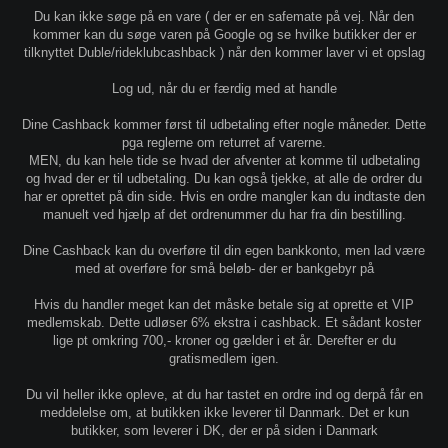
Du kan ikke søge på en vare ( der er en safemate på vej. Når den
kommer kan du søge varen på Google og se hvilke butikker der er
tilknyttet Duble/rideklubcashback ) når den kommer laver vi et opslag
Log ud, når du er færdig med at handle
Dine Cashback kommer først til udbetaling efter nogle måneder. Dette
pga reglerne om returret af varerne.
MEN, du kan hele tide se hvad der afventer at komme til udbetaling
og hvad der er til udbetaling. Du kan også tjekke, at alle de ordrer du
har er oprettet på din side. Hvis en ordre mangler kan du indtaste den
manuelt ved hjælp af det ordrenummer du har fra din bestilling.
Dine Cashback kan du overføre til din egen bankkonto, men lad være
med at overføre for små beløb- der er bankgebyr på
Hvis du handler meget kan det måske betale sig at oprette et VIP
medlemskab. Dette udløser 6% ekstra i cashback. Et sådant koster
lige pt omkring 700,- kroner og gælder i et år. Derefter er du
gratismedlem igen.
Du vil heller ikke opleve, at du har tastet en ordre ind og derpå får en
meddelelse om, at butikken ikke leverer til Danmark. Det er kun
butikker, som leverer i DK, der er på siden i Danmark